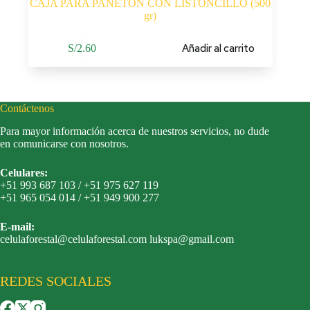
CAJA PARA PANETON CON LISTONCILLO (500
gr)
Añadir al carrito
S/
2.60
Contáctenos
Para mayor información acerca de nuestros servicios, no dude
en comunicarse con nosotros.
Celulares:
+51 993 687 103 / +51 975 627 119
+51 965 054 014 / +51 949 900 277
E-mail:
celulaforestal@celulaforestal.com lukspa@gmail.com
REDES SOCIALES