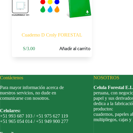
Cuaderno D Croly FORESTAL
Añadir al carrito
S/
3.00
Contáctenos
NOSOTROS
Para mayor información acerca de
Celula Forestal E.I
nuestros servicios, no dude en
peruana, con negocio
comunicarse con nosotros.
papel y sus derivado
dedica a la fabricació
productos:
Celulares:
cuadernos, papeles a
+51 993 687 103 / +51 975 627 119
multipliegos, cajas y
+51 965 054 014 / +51 949 900 277