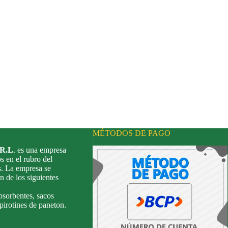
MÉTODOS DE PAGO
.R.L
. es una empresa
s en el rubro del
s. La empresa se
n de los siguientes
bsorbentes, sacos
 pirotines de paneton.