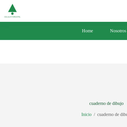
Saltar
Av. Central 353 Urb. Santa Luisa Distrito d
al
contenido
Home
Nosotros
cuaderno de dibujo
Inicio
/
cuaderno de dib