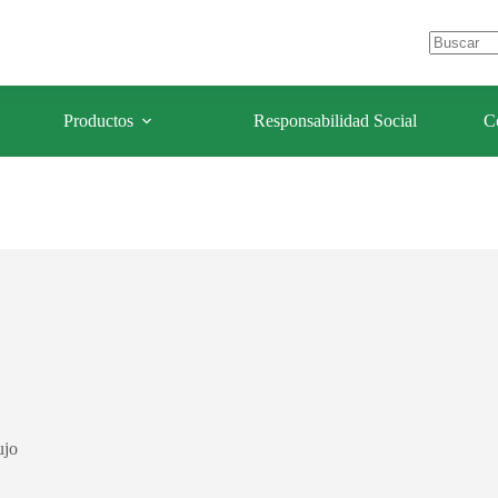
e Los Olivos – Lima- Perú
celulaforestal@celulaforestal.com
Sin
resultados
Productos
Responsabilidad Social
C
ujo