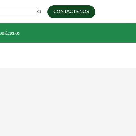
09:00am / 6:00pm
+51 993 687 103
CONTÁCTENOS
ontáctenos