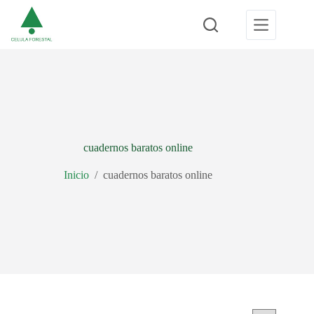
Saltar
al
contenido
cuadernos baratos online
Inicio
/
cuadernos baratos online