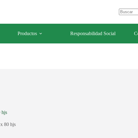
e Los Olivos – Lima- Perú
celulaforestal@celulaforestal.com
Sin
resultados
Productos
Responsabilidad Social
C
 hjs
x 80 hjs