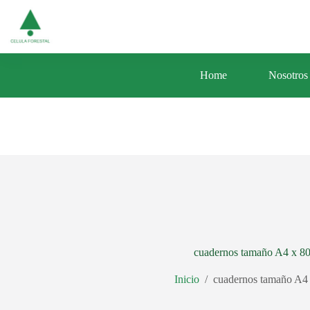
Saltar
Av. Central 353 Urb. Santa Luisa Distrito d
al
contenido
Home
Nosotros
cuadernos tamaño A4 x 80
Inicio
/
cuadernos tamaño A4 