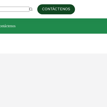
09:00am / 6:00pm
+51 993 687 103
CONTÁCTENOS
ontáctenos