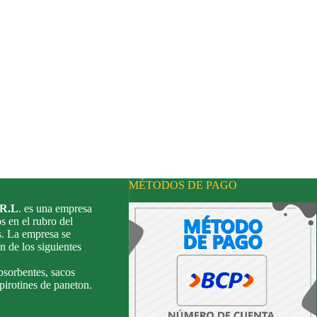
MÉTODOS DE PAGO
.R.L
. es una empresa
s en el rubro del
s. La empresa se
n de los siguientes
bsorbentes, sacos
 pirotines de paneton.