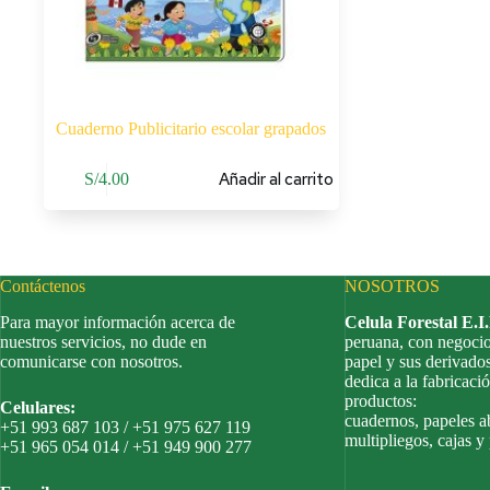
Cuaderno Publicitario escolar grapados
Añadir al carrito
S/
4.00
Contáctenos
NOSOTROS
Para mayor información acerca de
Celula Forestal E.I
nuestros servicios, no dude en
peruana, con negocio
comunicarse con nosotros.
papel y sus derivado
dedica a la fabricació
productos:
Celulares:
cuadernos, papeles a
+51 993 687 103 / +51 975 627 119
multipliegos, cajas y
+51 965 054 014 / +51 949 900 277