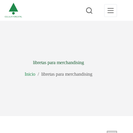
Saltar
al
contenido
libretas para merchandising
Inicio
/
libretas para merchandising