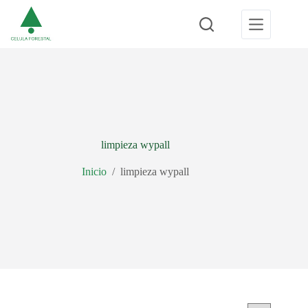
Saltar
al
contenido
limpieza wypall
Inicio
/
limpieza wypall