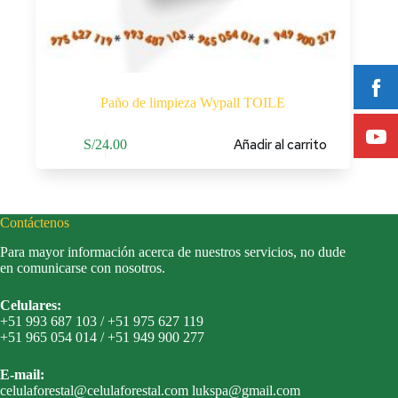
Paño de limpieza Wypall TOILE
Añadir al carrito
S/
24.00
Contáctenos
Para mayor información acerca de nuestros servicios, no dude
en comunicarse con nosotros.
Celulares:
+51 993 687 103 / +51 975 627 119
+51 965 054 014 / +51 949 900 277
E-mail:
celulaforestal@celulaforestal.com lukspa@gmail.com