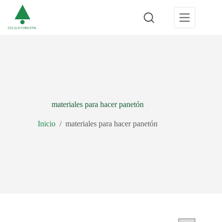
Saltar
al
contenido
materiales para hacer panetón
Inicio
/
materiales para hacer panetón