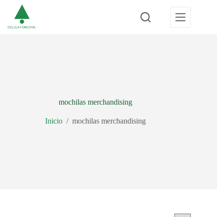
Saltar
al
contenido
mochilas merchandising
Inicio
/
mochilas merchandising