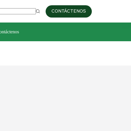
09:00am / 6:00pm
+51 993 687 103
CONTÁCTENOS
ontáctenos