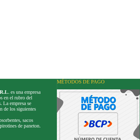
MÉTODOS DE PAGO
.R.L
. es una empresa
s en el rubro del
s. La empresa se
n de los siguientes
bsorbentes, sacos
 pirotines de paneton.