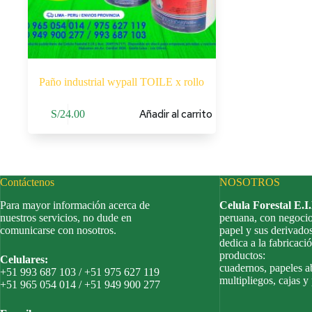
Paño industrial wypall TOILE x rollo
Añadir al carrito
S/
24.00
Contáctenos
NOSOTROS
Para mayor información acerca de
Celula Forestal E.I
nuestros servicios, no dude en
peruana, con negocio
comunicarse con nosotros.
papel y sus derivado
dedica a la fabricació
productos:
Celulares:
cuadernos, papeles a
+51 993 687 103 / +51 975 627 119
multipliegos, cajas y
+51 965 054 014 / +51 949 900 277