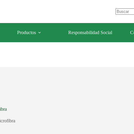
e Los Olivos – Lima- Perú
celulaforestal@celulaforestal.com
Sin
resultados
Productos
Responsabilidad Social
C
ibra
crofibra