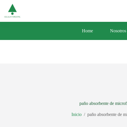
Saltar
Av. Central 353 Urb. Santa Luisa Distrito d
al
contenido
Home
Nosotros
paño absorbente de microf
Inicio
/
paño absorbente de mi