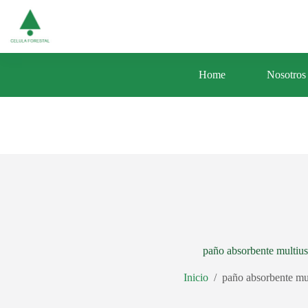
Saltar
Av. Central 353 Urb. Santa Luisa Distrito d
al
contenido
Home
Nosotros
paño absorbente multiu
Inicio
/
paño absorbente mu