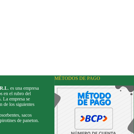
MÉTODOS DE PAGO
.R.L
. es una empresa
s en el rubro del
s. La empresa se
n de los siguientes
bsorbentes, sacos
 pirotines de paneton.