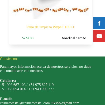
Paño de limpieza Wypall TOILE
Añadir al carrito
S/
24.00
Contáctenos
Para mayor información acerca de nuestros servicios, no dude
en comunicarse con nosotros.
Celulares:
+51 993 687 103 / +51 975 627 119
+51 965 054 014 / +51 949 900 277
E-mail:
celulaforestal@celulaforestal.com lukspa@gmail.com