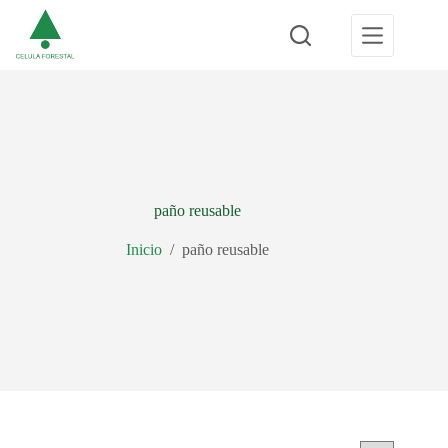
Saltar
al
contenido
paño reusable
Inicio
/
paño reusable