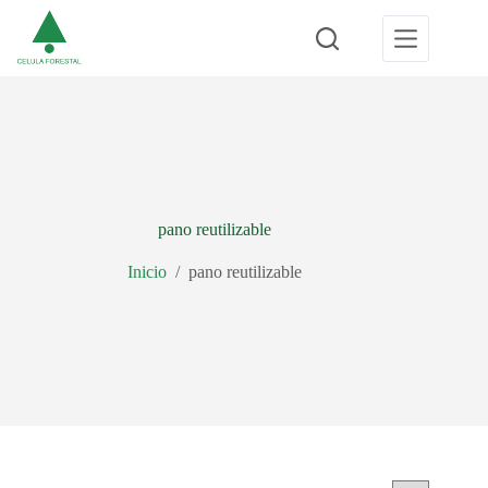
Saltar
al
contenido
pano reutilizable
Inicio
/
pano reutilizable