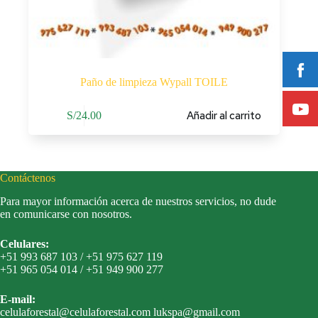
Paño de limpieza Wypall TOILE
Añadir al carrito
S/
24.00
Contáctenos
Para mayor información acerca de nuestros servicios, no dude
en comunicarse con nosotros.
Celulares:
+51 993 687 103 / +51 975 627 119
+51 965 054 014 / +51 949 900 277
E-mail:
celulaforestal@celulaforestal.com lukspa@gmail.com