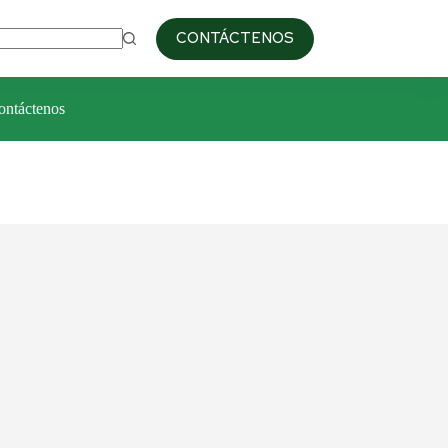
09:00am / 6:00pm
+51 993 687 103
CONTÁCTENOS
ontáctenos