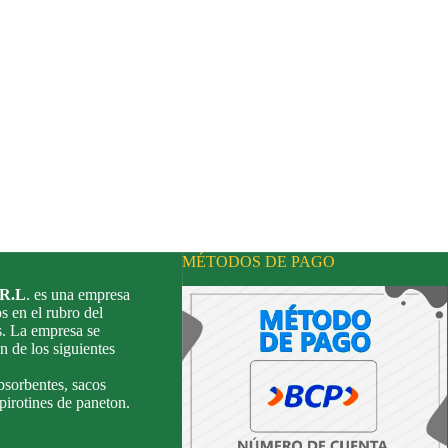
MÉTODOS DE PAGO
.R.L
. es una empresa
s en el rubro del
s. La empresa se
n de los siguientes
bsorbentes, sacos
 pirotines de paneton.