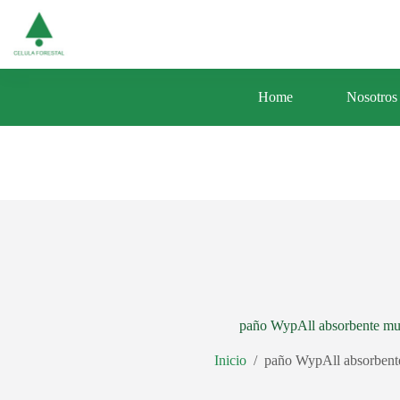
Saltar
Av. Central 353 Urb. Santa Luisa Distrito d
al
contenido
Home
Nosotros
paño WypAll absorbente mul
Inicio
/
paño WypAll absorbent