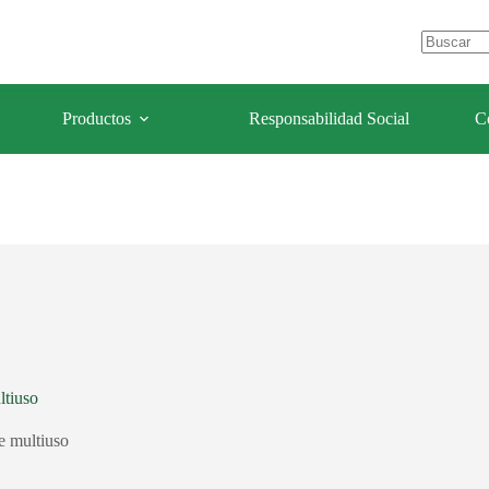
e Los Olivos – Lima- Perú
celulaforestal@celulaforestal.com
Sin
resultados
Productos
Responsabilidad Social
C
tiuso
e multiuso