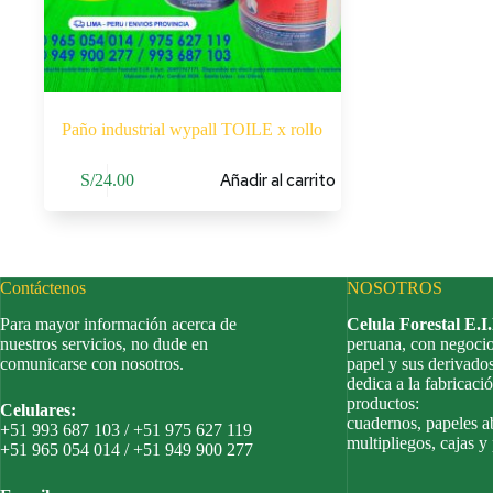
Paño industrial wypall TOILE x rollo
Añadir al carrito
S/
24.00
Contáctenos
NOSOTROS
Para mayor información acerca de
Celula Forestal E.I
nuestros servicios, no dude en
peruana, con negocio
comunicarse con nosotros.
papel y sus derivado
dedica a la fabricació
productos:
Celulares:
cuadernos, papeles a
+51 993 687 103 / +51 975 627 119
multipliegos, cajas y
+51 965 054 014 / +51 949 900 277