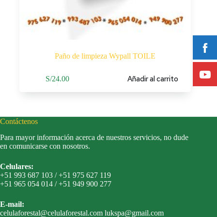
Paño de limpieza Wypall TOILE
Añadir al carrito
S/
24.00
Contáctenos
Para mayor información acerca de nuestros servicios, no dude
en comunicarse con nosotros.
Celulares:
+51 993 687 103 / +51 975 627 119
+51 965 054 014 / +51 949 900 277
E-mail:
celulaforestal@celulaforestal.com lukspa@gmail.com