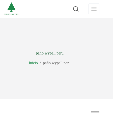
Saltar
al
contenido
paño wypall peru
Inicio
/
paño wypall peru