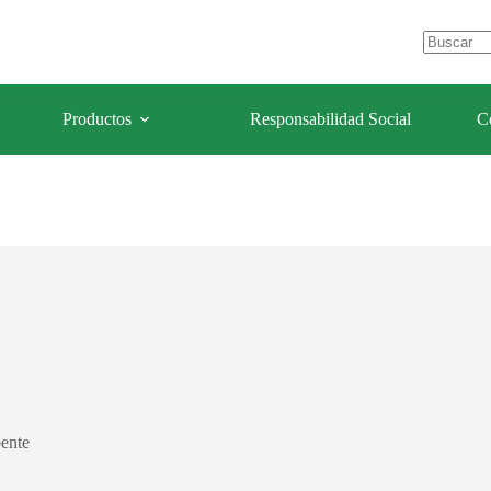
e Los Olivos – Lima- Perú
celulaforestal@celulaforestal.com
Sin
resultados
Productos
Responsabilidad Social
C
bente