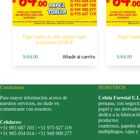
Papel toalla de 200 metros super
Papel toal
economico TOILE
Añadir al carrito
S/
64.00
S/
64.00
Contáctenos
NOSOTROS
Para mayor información acerca de
Celula Forestal E.I
nuestros servicios, no dude en
peruana, con negocio
comunicarse con nosotros.
papel y sus derivado
dedica a la fabricació
productos:
Celulares:
cuadernos, papeles a
+51 993 687 103 / +51 975 627 119
multipliegos, cajas y
+51 965 054 014 / +51 949 900 277