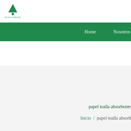
Saltar
Av. Central 353 Urb. Santa Luisa Distrito d
al
contenido
Home
Nosotros
papel toalla absorbente
Inicio
/
papel toalla absor