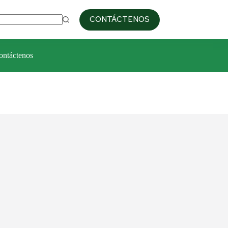
09:00am / 6:00pm
+51 993 687 103
CONTÁCTENOS
ontáctenos