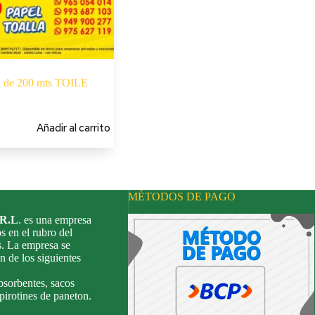
la de 200 mts TOILE
Añadir al carrito
MÉTODOS DE PAGO
.R.L
. es una empresa
s en el rubro del
s. La empresa se
n de los siguientes
bsorbentes, sacos
 pirotines de paneton.