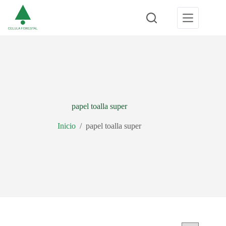
Saltar
al
contenido
papel toalla super
Inicio
/
papel toalla super