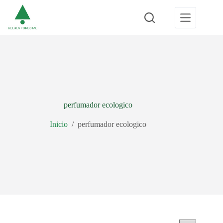
Saltar
al
contenido
perfumador ecologico
Inicio
/
perfumador ecologico