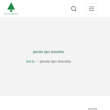
Saltar
al
contenido
pirotin tipo donofrio
Inicio
/
pirotin tipo donofrio