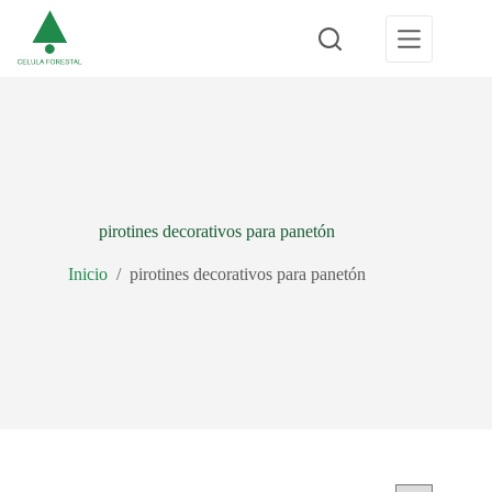
Saltar
al
contenido
pirotines decorativos para panetón
Inicio
/
pirotines decorativos para panetón