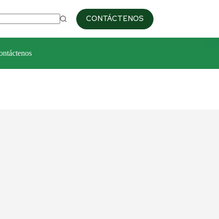
09:00am / 6:00pm
+51 993 687 103
CONTÁCTENOS
ontáctenos