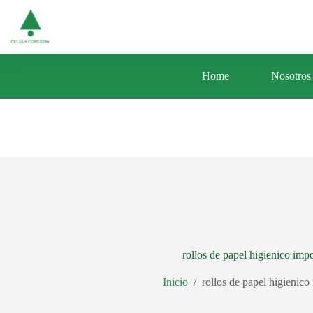
Saltar
Av. Central 353 Urb. Santa Luisa Distrito d
al
contenido
Home
Nosotros
rollos de papel higienico imp
Inicio
/
rollos de papel higienico