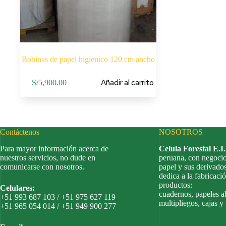
Bobinas de papel higienico 120 cm ancho
Añadir al carrito
S/
5,900.00
Contáctenos
NOSOTROS
Para mayor información acerca de
Celula Forestal E.I
nuestros servicios, no dude en
peruana, con negocio
comunicarse con nosotros.
papel y sus derivado
dedica a la fabricació
productos:
Celulares:
cuadernos, papeles a
+51 993 687 103 / +51 975 627 119
multipliegos, cajas y
+51 965 054 014 / +51 949 900 277