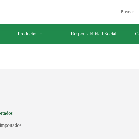
e Los Olivos – Lima- Perú
celulaforestal@celulaforestal.com
Sin
resultados
Productos
Responsabilidad Social
C
ortados
 importados