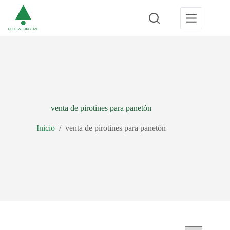
Saltar
al
contenido
venta de pirotines para panetón
Inicio
/
venta de pirotines para panetón