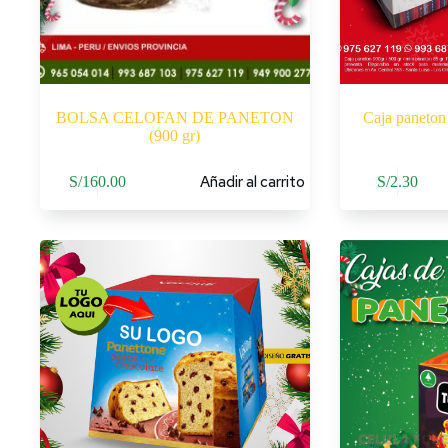
BOLSA CELOFAN DE PANETON
Caja paneton 
(900 gr)
Añadir al carrito
S/
160.00
S/
2.30