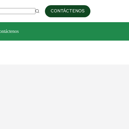
09:00am / 6:00pm
+51 993 687 103
CONTÁCTENOS
ontáctenos