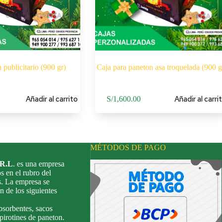
 publicitario (900 gr)
Caja para paneton asa troquelada (900 g
Añadir al carrito
Añadir al carri
S/
1,600.00
MÉTODOS DE PAGO
.R.L
. es una empresa
s en el rubro del
s. La empresa se
n de los siguientes
bsorbentes, sacos
 pirotines de paneton.