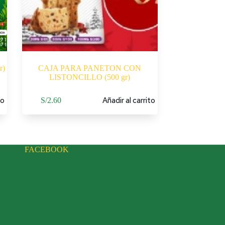
r)
CAJA PARA PANETON CON
LISTONCILLO (500 gr)
to
Añadir al carrito
S/
2.60
FACEBOOK