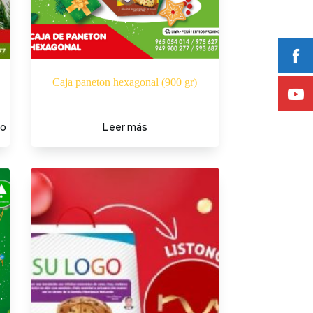
Caja paneton hexagonal (900 gr)
to
Leer más