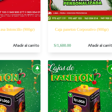
asa listoncillo (900gr)
Caja paneton Corporativo (900gr)
Añadir al carrito
Añadir al carri
S/
1,600.00