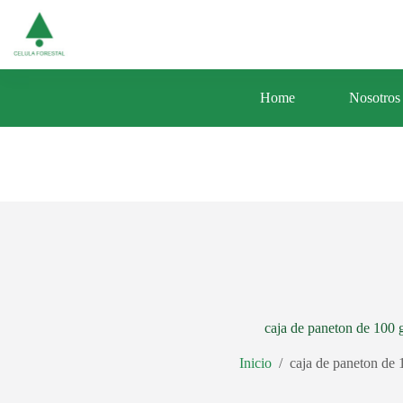
Saltar
Av. Central 353 Urb. Santa Luisa Distrito d
al
contenido
Home
Nosotros
caja de paneton de 100 
Inicio
/
caja de paneton de 