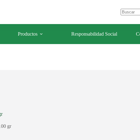
e Los Olivos – Lima- Perú
celulaforestal@celulaforestal.com
Sin
resultados
Productos
Responsabilidad Social
C
gr
100 gr