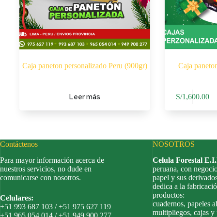
Caja paneton personalizado Peru (900gr)
Caja paneton
Leer más
S/
1,600.00
Contáctenos
NOSOTROS
Para mayor información acerca de
Celula Forestal E.I
nuestros servicios, no dude en
peruana, con negocio
comunicarse con nosotros.
papel y sus derivado
dedica a la fabricació
productos:
Celulares:
cuadernos, papeles a
+51 993 687 103 / +51 975 627 119
multipliegos, cajas y
+51 965 054 014 / +51 949 900 277