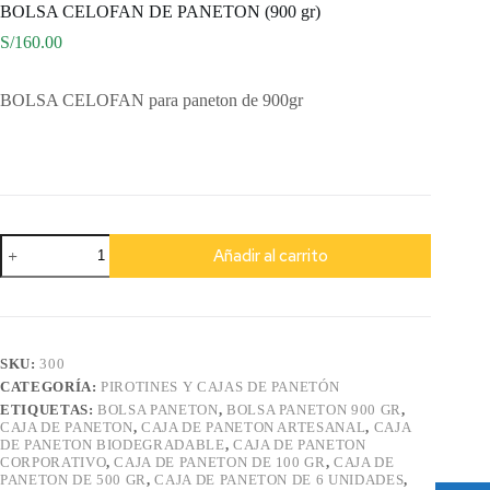
BOLSA CELOFAN DE PANETON (900 gr)
S/
160.00
BOLSA CELOFAN para paneton de 900gr
BOLSA
Añadir al carrito
CELOFAN
DE
PANETON
(900
gr)
cantidad
SKU:
300
CATEGORÍA:
PIROTINES Y CAJAS DE PANETÓN
ETIQUETAS:
BOLSA PANETON
,
BOLSA PANETON 900 GR
,
CAJA DE PANETON
,
CAJA DE PANETON ARTESANAL
,
CAJA
DE PANETON BIODEGRADABLE
,
CAJA DE PANETON
CORPORATIVO
,
CAJA DE PANETON DE 100 GR
,
CAJA DE
PANETON DE 500 GR
,
CAJA DE PANETON DE 6 UNIDADES
,