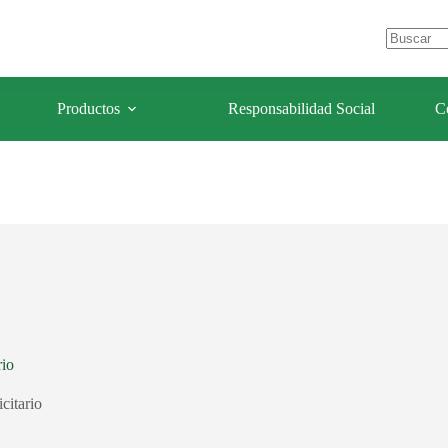
e Los Olivos – Lima- Perú
celulaforestal@celulaforestal.com
Sin
resultados
Productos
Responsabilidad Social
C
rio
citario