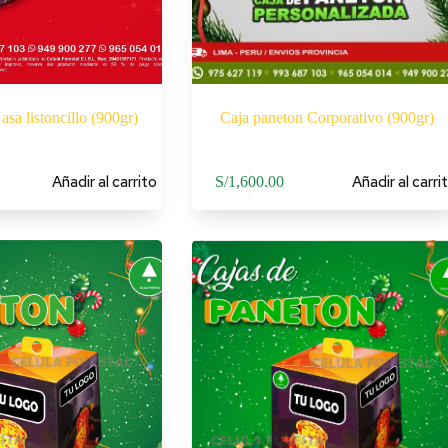
asa listoncillo (900gr)
Caja paneton Corporativo (900gr)
Añadir al carrito
Añadir al carri
S/
1,600.00