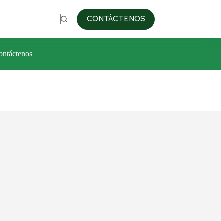
09:00am / 6:00pm
+51 993 687 103
CONTÁCTENOS
ontáctenos