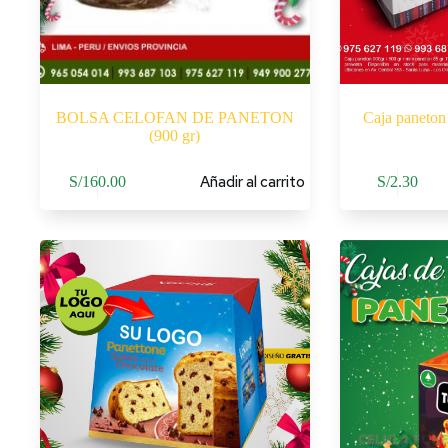
BOLSA CELOFAN DE PANETON
Caja paneton 
(900 gr)
Añadir al carrito
S/
160.00
S/
2.30