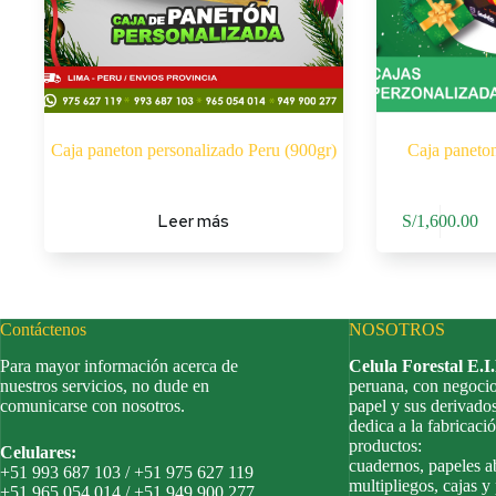
Caja paneton personalizado Peru (900gr)
Caja paneton
Leer más
S/
1,600.00
Contáctenos
NOSOTROS
Para mayor información acerca de
Celula Forestal E.I
nuestros servicios, no dude en
peruana, con negocio
comunicarse con nosotros.
papel y sus derivado
dedica a la fabricació
productos:
Celulares:
cuadernos, papeles a
+51 993 687 103 / +51 975 627 119
multipliegos, cajas y
+51 965 054 014 / +51 949 900 277