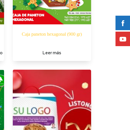
Caja paneton hexagonal (900 gr)
to
Leer más