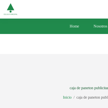
Saltar
Av. Central 353 Urb. Santa Luisa Distrito d
al
contenido
Home
Nosotros
caja de paneton publicita
Inicio
/
caja de paneton publi