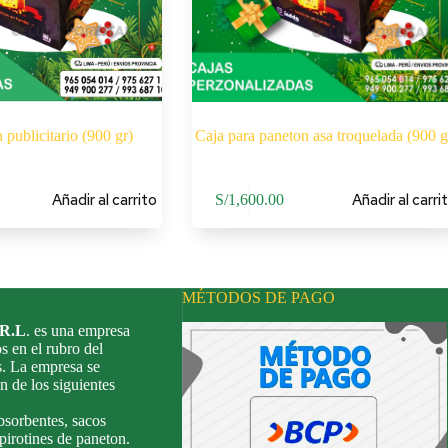
 publicitario (900 gr)
Caja para paneton asa troquelada (900 g
Añadir al carrito
Añadir al carri
S/
1,600.00
MÉTODOS DE PAGO
.R.L
. es una empresa
s en el rubro del
s. La empresa se
n de los siguientes
bsorbentes, sacos
 pirotines de paneton.