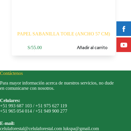
PAPEL SABANILLA TOILE (ANCHO 57 CM)
Añadir al carrito
S/
55.00
Contáctenos
Para mayor información acerca de nuestros servicios, no dude
en comunicarse con nosotros.
Celulares:
+51 993 687 103 / +51 975 627 119
+51 965 054 014 / +51 949 900 277
E-mail:
celulaforestal@celulaforestal.com lukspa@gmail.com