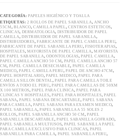
50
CM)
cantidad
CATEGORÍA:
PAPELES HIGIÉNICO Y TOALLA
ETIQUETAS:
2 ROLLOS DE PAPEL SABANILLA
,
ANCHO
55CM
,
BLANCO
,
CAMILLA PAPEL
,
CENTROS ESTETICOS
,
CLINICAS
,
DERMATOLOGIA
,
DISTRIBUIDOR DE PAPEL
CAMILLA
,
DISTRIBUIDOR DE PAPEL SABANILLA
,
DISTRIBUIDORES
,
FABRICANTE DE PAPEL CAMILLA PERU
,
FABRICANTE DE PAPEL SABANILLA PERU
,
FISIOTERAPIAS
,
HOSPITALES
,
MAYORISTA DE PAPEL CAMILLA
,
MAYORISTA
DE PAPEL SABANILLA
,
ODONTOLOGIAS
,
PAPEL CAMILLA
,
PAPEL CAMILLA ANCHO 50 CM
,
PAPEL CAMILLA ANCHO 57
CM
,
PAPEL CAMILLA DESECHABLE
,
PAPEL CAMILLA
MEDICO
,
PAPEL CAMILLA PERU
,
PAPEL DE ANCHO 47CM
,
PAPEL HOSPITALARIO
,
PAPEL MEDICO
,
PAPEL PARA
CAMILLA SILLON DENTAL
,
PAPEL PARA CAMILLA TOILE
ENVÍOS A TODO EL PERU
,
PAPEL PARA CAMILLAS DE 50XM
X 100 METROS
,
PAPEL PARA CLINICA
,
PAPEL PARA
CLINICAS Y HOSPITALES
,
PAPEL PARA HOSPITALES
,
PAPEL
SABANA
,
PAPEL SABANA DESCARTABLE
,
PAPEL SABANA
PARA CAMILLA
,
PAPEL SABANA PARA EXAMEN MEDICO
,
PAPEL SABANILLA
,
PAPEL SABANILLA A 55 SOLES 2
ROLLOS
,
PAPEL SABANILLA ANCHO 50 CM
,
PAPEL
SABANILLA DESCARTABLE
,
PAPEL SABANILLA GOFRADO
,
PAPEL SABANILLA MULTIUSOS
,
PAPEL SABANILLA PAPEL
PARA CAMILLA EXCLUSIVO PARA CLINICAS
,
PAPEL
SABANILLA PARA CAMILLA
,
PAPEL SABANILLA PERU
,