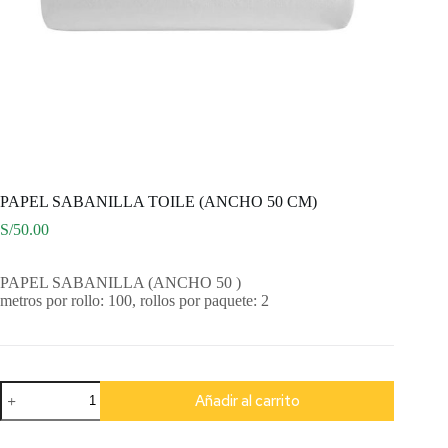
PAPEL SABANILLA TOILE (ANCHO 50 CM)
S/
50.00
PAPEL SABANILLA (ANCHO 50 )
metros por rollo: 100, rollos por paquete: 2
PAPEL
Añadir al carrito
SABANILLA
TOILE
(ANCHO