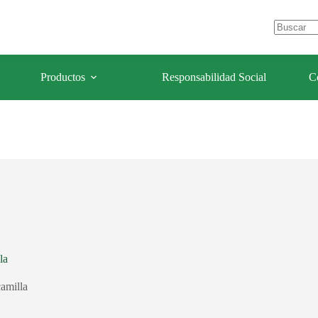
e Los Olivos – Lima- Perú
celulaforestal@celulaforestal.com
Sin
resultados
Productos
Responsabilidad Social
C
la
amilla