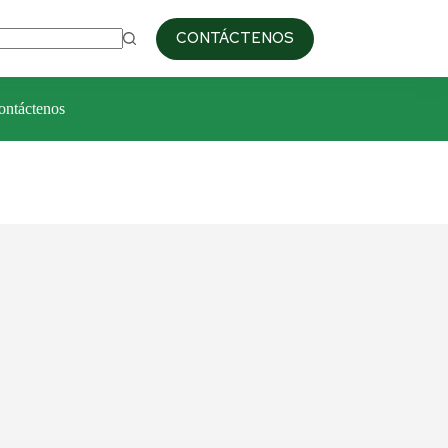
09:00am / 6:00pm
+51 993 687 103
CONTÁCTENOS
ontáctenos