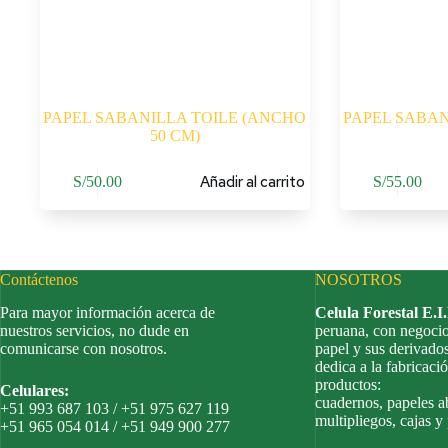
PAPEL SABANILLA TOILE (ANCHO
PAPEL SABAN
50 CM)
Añadir al carrito
S/
50.00
S/
55.00
Contáctenos
NOSOTROS
Para mayor información acerca de
Celula Forestal E.I
nuestros servicios, no dude en
peruana, con negocio
comunicarse con nosotros.
papel y sus derivado
dedica a la fabricació
productos:
Celulares:
cuadernos, papeles a
+51 993 687 103 / +51 975 627 119
multipliegos, cajas y
+51 965 054 014 / +51 949 900 277