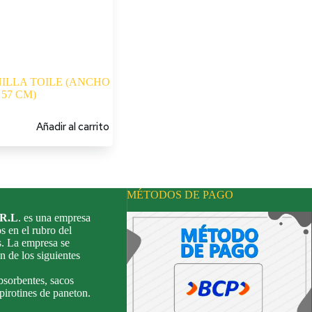
ILLA TOILE (ANCHO
57 CM)
Añadir al carrito
MÉTODOS DE PAGO
.R.L
. es una empresa
s en el rubro del
s. La empresa se
n de los siguientes
bsorbentes, sacos
 pirotines de paneton.