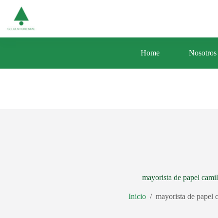
Saltar
Av. Central 353 Urb. Santa Luisa Distrito d
al
contenido
Home
Nosotros
mayorista de papel camil
Inicio
/
mayorista de papel c