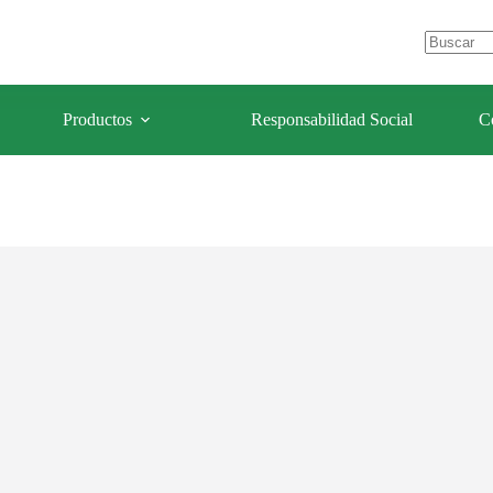
e Los Olivos – Lima- Perú
celulaforestal@celulaforestal.com
Sin
resultados
Productos
Responsabilidad Social
C