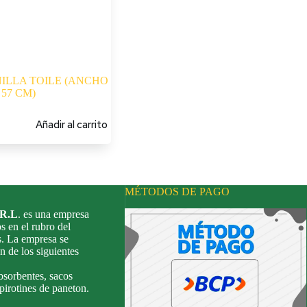
ILLA TOILE (ANCHO
57 CM)
Añadir al carrito
MÉTODOS DE PAGO
.R.L
. es una empresa
s en el rubro del
s. La empresa se
n de los siguientes
bsorbentes, sacos
 pirotines de paneton.