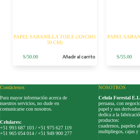
PAPEL SABANILLA TOILE (ANCHO
PAPEL SABAN
50 CM)
Añadir al carrito
S/
50.00
S/
55.00
Contáctenos
NOSOTROS
Para mayor información acerca de
Celula Forestal E.I
nuestros servicios, no dude en
peruana, con negocio
comunicarse con nosotros.
papel y sus derivado
dedica a la fabricació
productos:
Celulares:
cuadernos, papeles a
+51 993 687 103 / +51 975 627 119
multipliegos, cajas y
+51 965 054 014 / +51 949 900 277