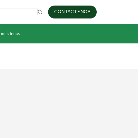
09:00am / 6:00pm
+51 993 687 103
CONTÁCTENOS
ontáctenos