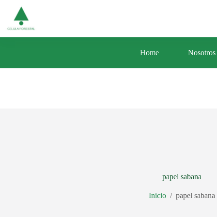
Saltar
Av. Central 353 Urb. Santa Luisa Distrito d
al
contenido
Home
Nosotros
papel sabana
Inicio
/
papel sabana