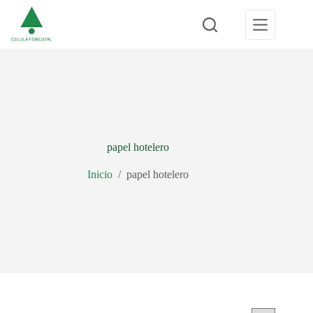
Saltar
al
contenido
papel hotelero
Inicio
/
papel hotelero