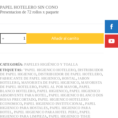
PAPEL HOTELERO SIN CONO
Presentacion de 72 rollos x paquete
Papel
Añadir al carrito
Higienico
Hotelero
sin
cono
Economico
TOILE
CATEGORÍA:
PAPELES HIGIÉNICO Y TOALLA
cantidad
ETIQUETAS:
"PAPEL HIGIENICO HOTELERO
,
DISTRIBUIDOR
DE PAPEL HIGIENICO
,
DISTRIBUIDOR DE PAPEL HOTELERO
,
FABRICANTE DE PAPEL HIGIENICO
,
HOSTAL
,
JABON
HOTELERO
,
MAYORISTA DE PAPEL HIGIENICO
,
MAYORISTA
DE PAPEL HOTELERO
,
PAPEL AL POR MAYOR
,
PAPEL
BLANCO HOTELERO
,
PAPEL HIGIENICO
,
PAPEL HIGIENICO
ABSORVENTE PARA HOTEL
,
PAPEL HIGIENICO BLANCO DOS
HOJAS PRECORTADO
,
PAPEL HIGIENICO HOTELERO
ECONOMICO
,
PAPEL HIGIENICO INSTITUCIONAL
,
PAPEL
HIGIENICO PARA HOSTALES
,
PAPEL HIGIENICO PARA
HOTEL
,
PAPEL HIGIENICO PARA HOTEL PERU
,
PAPEL
HIGIENICO PARA LIMPIEZA
,
PAPEL HIGIENICO TISUE