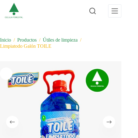
Saltar
al
contenido
Inicio
/
Productos
/
Útiles de limpieza
/
Limpiatodo Galón TOILE