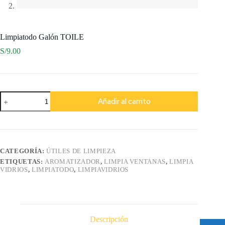
Limpiatodo Galón TOILE
S/
9.00
Limpiatodo
Añadir al carrito
Galón
TOILE
cantidad
CATEGORÍA:
ÚTILES DE LIMPIEZA
ETIQUETAS:
AROMATIZADOR
,
LIMPIA VENTANAS
,
LIMPIA
VIDRIOS
,
LIMPIATODO
,
LIMPIAVIDRIOS
Descripción