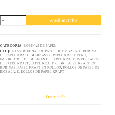
Bobinas
Añadir al carrito
de
Papel
Kraft
para
embalaje
cantidad
CATEGORÍA:
BOBINAS DE PAPEL
ETIQUETAS:
BOBINAS DE PAPEL DE EMBALAJE
,
BOBINAS
DE PAPEL KRAFT
,
BOBINAS DE PAPEL KRAFT PERU
,
IMPORTADOR DE BOBINAS DE PAPEL KRAFT
,
IMPORTADOR
DE PAPEL KRAFT
,
PAPEL KRAFT 70 GR
,
PAPEL KRAFT EN
BOBINAS
,
PAPEL KRAFT EN ROLLOS
,
ROLLOS DE PAPEL DE
EMBALAJE
,
ROLLOS DE PAPEL KRAFT
Descripción