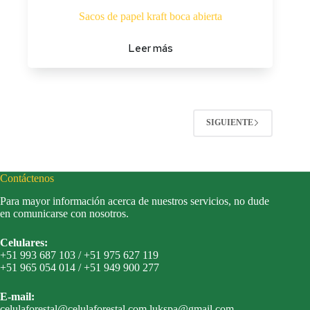
Sacos de papel kraft boca abierta
Leer más
SIGUIENTE
Contáctenos
Para mayor información acerca de nuestros servicios, no dude
en comunicarse con nosotros.
Celulares:
+51 993 687 103 / +51 975 627 119
+51 965 054 014 / +51 949 900 277
E-mail:
celulaforestal@celulaforestal.com lukspa@gmail.com