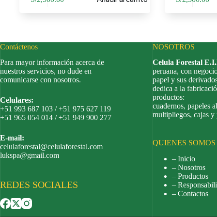
Contáctenos
NOSOTROS
Para mayor información acerca de
Celula Forestal E.I
nuestros servicios, no dude en
peruana, con negocio
comunicarse con nosotros.
papel y sus derivado
dedica a la fabricació
productos:
Celulares:
cuadernos, papeles a
+51 993 687 103 / +51 975 627 119
multipliegos, cajas y
+51 965 054 014 / +51 949 900 277
E-mail:
QUIENES SOMOS
celulaforestal@celulaforestal.com
lukspa@gmail.com
– Inicio
– Nosotros
– Productos
REDES SOCIALES
– Responsabili
– Contactos