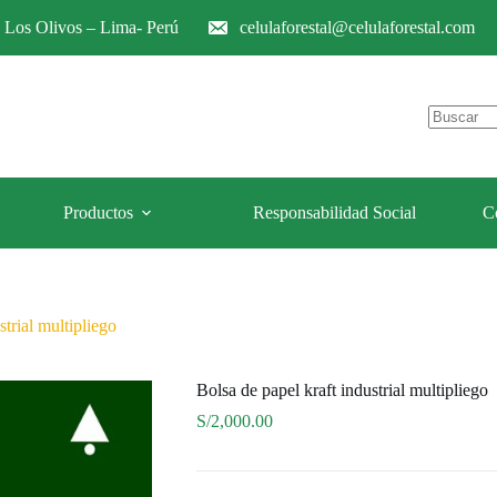
e Los Olivos – Lima- Perú
celulaforestal@celulaforestal.com
Sin
resultados
Productos
Responsabilidad Social
C
strial multipliego
Bolsa de papel kraft industrial multipliego
S/
2,000.00