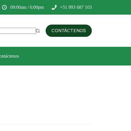
09:00am / 6:00pm
+51 993 687 103
CONTÁCTENOS
ontáctenos