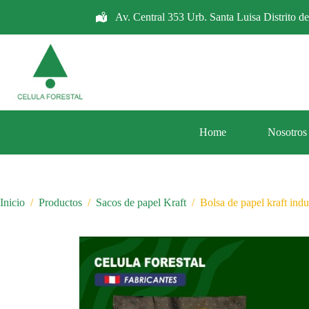
Saltar
Av. Central 353 Urb. Santa Luisa Distrito d
al
contenido
Home
Nosotros
Inicio
/
Productos
/
Sacos de papel Kraft
/
Bolsa de papel kraft indu