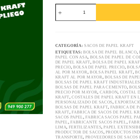
Bolsa
de
papel
kraft
industrial
multipliego
cantidad
CATEGORÍA:
SACOS DE PAPEL KRAFT
ETIQUETAS:
BOLSA DE PAPEL BLANCO
,
PAPEL CON ASA
,
BOLSA DE PAPEL DE CO
DE PAPEL KRAFT
,
BOLSA DE PAPEL KRA
PRECIO
,
BOLSA DE PAPEL PRECIO
,
BOLSA
AL POR MAYOR
,
BOLSA PAPEL KRAFT
,
B
KRAFT AL POR MAYOR
,
BOLSAS DE PAPE
BOLSAS DE PAPEL KRAFT INDUSTRIALES
BOLSAS DE PAPEL PARA CEMENTO
,
BOLS
PRECIO POR MAYOR
,
CARBON
,
COSTAL D
KRAFT
,
COSTALES DE PAPEL KRAFT EN 
PERSONALIZADO DE SACOS
,
EXPORTACI
BOLSAS DE PAPEL KRAFT
,
FABRICA DE P
KRAFT
,
FABRICA DE SACOS DE PAPEL KR
SACOS PAPEL
,
FABRICA SACOS PAPEL PA
PAPEL
,
FABRICANTE SACOS PAPEL
,
FABR
LIMA
,
FERTILIZANTES
,
PAPEL EXTENSIB
PRODUCTOR DE SACOS
,
PRODUCTOS IND
TRANSPORTE
,
PROVEEDORES DE SACOS 