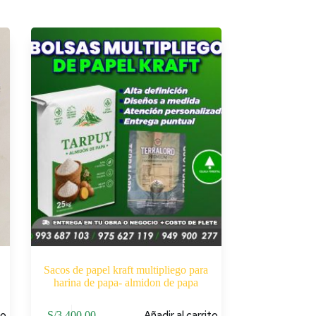
Sacos de papel kraft multipliego para
harina de papa- almidon de papa
to
Añadir al carrito
S/
3,400.00