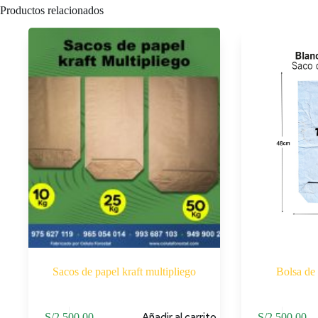
Productos relacionados
Sacos de papel kraft multipliego
Bolsa de 
Añadir al carrito
S/
2,500.00
S/
2,500.00