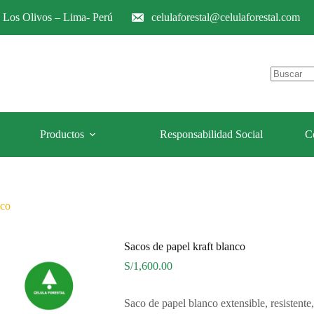
e Los Olivos – Lima- Perú
celulaforestal@celulaforestal.com
Sin
resultados
Productos
Responsabilidad Social
C
nco
Sacos de papel kraft blanco
S/
1,600.00
Saco de papel blanco extensible, resistente