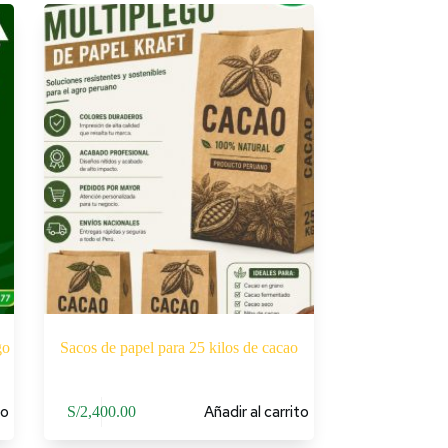
go
Sacos de papel para 25 kilos de cacao
to
Añadir al carrito
S/
2,400.00