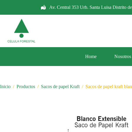
Saltar
Av. Central 353 Urb. Santa Luisa Distrito d
al
contenido
Home
Nosotros
Inicio
/
Productos
/
Sacos de papel Kraft
/
Sacos de papel kraft bla