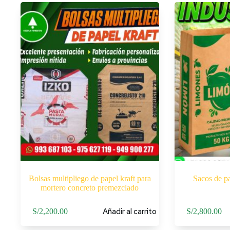
Bolsas multipliego de papel kraft para
Sacos de pa
mortero concreto premezclado
Añadir al carrito
S/
2,200.00
S/
2,800.00