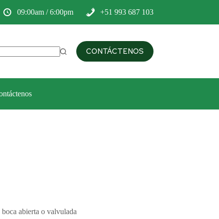
09:00am / 6:00pm
+51 993 687 103
CONTÁCTENOS
ontáctenos
, boca abierta o valvulada