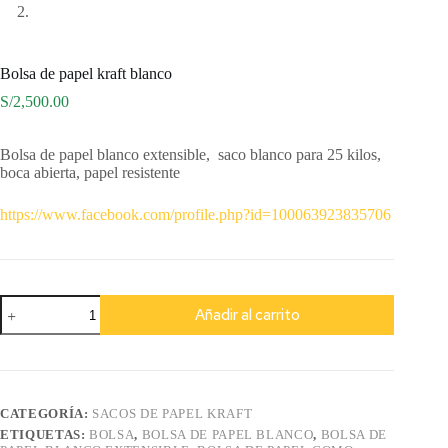
Bolsa de papel kraft blanco
S/
2,500.00
Bolsa de papel blanco extensible, saco blanco para 25 kilos,
boca abierta, papel resistente
https://www.facebook.com/profile.php?id=100063923835706
Bolsa
Añadir al carrito
de
papel
kraft
blanco
cantidad
CATEGORÍA:
SACOS DE PAPEL KRAFT
ETIQUETAS:
BOLSA
,
BOLSA DE PAPEL BLANCO
,
BOLSA DE